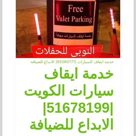
خدمة ايقاف السيارات |65080771| الابداع للضيافة
خدمة ايقاف
سيارات الكويت
|51678199|
الابداع للضيافة