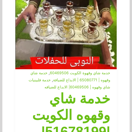
,
خدمة شاي وقهوة الكويت 60469506
خدمة شاي
,
وقهوه | 65080771 | الابداع للضيافة
خدمة فلبينيات
شاي وقهوه | 60469506| الابداع للضيافه
خدمة شاي
وقهوه الكويت
|51678199|