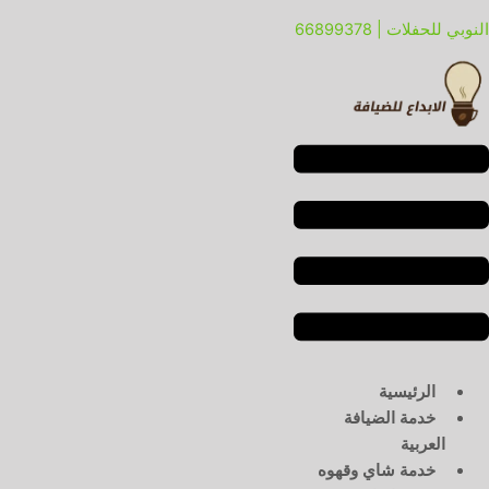
خطي
لقائمة
لقائمة
النوبي للحفلات | 66899378
لى
لمحتوى
الرئيسية
خدمة الضيافة
العربية
خدمة شاي وقهوه