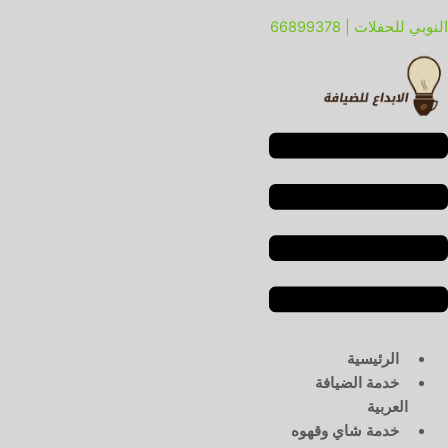
خطي
لقائمة
لقائمة
النوبي للحفلات | 66899378
لى
لمحتوى
الرئيسية
خدمة الضيافة
العربية
خدمة شاي وقهوه