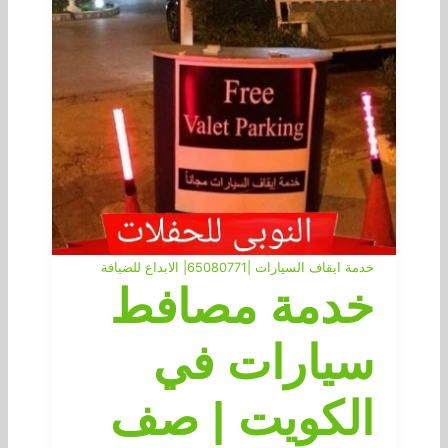
خدمة ايقاف السيارات |65080771| الابداع للضيافة
خدمة مصافط
سيارات في
الكويت | صف