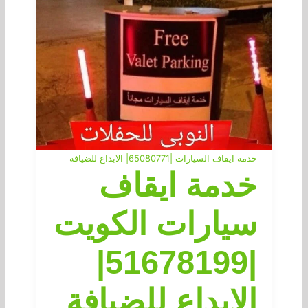
خدمة ايقاف السيارات |65080771| الابداع للضيافة
خدمة ايقاف
سيارات الكويت
|51678199|
الابداع للضيافة