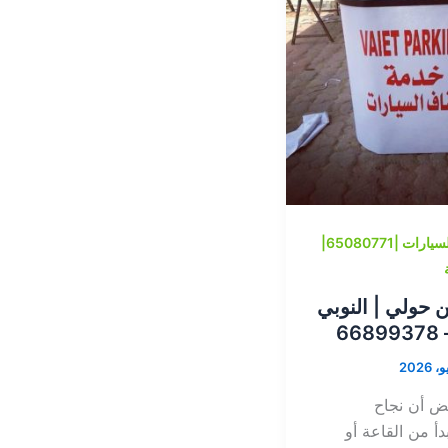
خدمة ايقاف السيارات |65080771|
ن حولي | النوبي
6
ض أن نجاح
دأ من القاعة أو