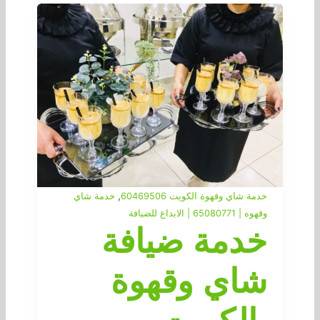
,
خدمة شاي وقهوة الكويت 60469506
خدمة شاي
وقهوه | 65080771 | الابداع للضيافة
خدمة ضيافة
شاي وقهوة