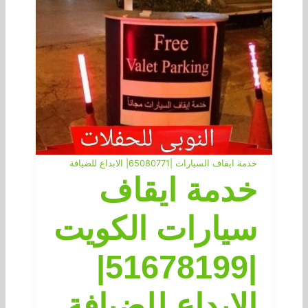
خدمة ايقاف السيارات |65080771| الابداع للضيافة
خدمة ايقاف
سيارات الكويت
|51678199|
الابداع للضيافة