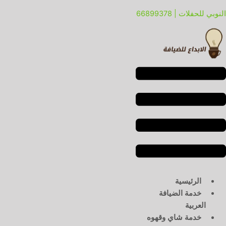
خطي
لقائمة
لقائمة
النوبي للحفلات | 66899378
لى
لمحتوى
الرئيسية
خدمة الضيافة
العربية
خدمة شاي وقهوه