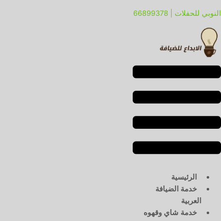
خطي
لقائمة
لقائمة
النوبي للحفلات | 66899378
لى
لمحتوى
الرئيسية
خدمة الضيافة
العربية
خدمة شاي وقهوه