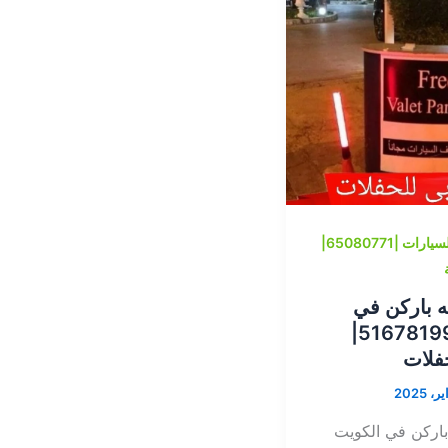
خدمة ايقاف السيارات |65080771|
ه باركن في
الكويت |51678199|
حفلات
باركن في الكويت