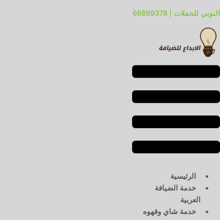
خطي
لقائمة
لقائمة
النوبي للحفلات | 66899378
لى
لمحتوى
الرئيسية
خدمة الضيافة
العربية
خدمة شاي وقهوه