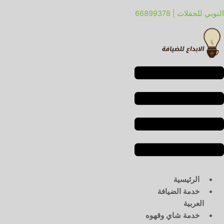
خطي
لقائمة
لقائمة
النوبي للحفلات | 66899378
لى
لمحتوى
الرئيسية
خدمة الضيافة
العربية
خدمة شاي وقهوه