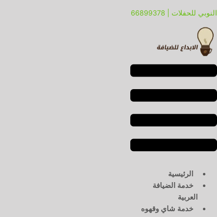
خطي
لقائمة
لقائمة
النوبي للحفلات | 66899378
لى
لمحتوى
الرئيسية
خدمة الضيافة
العربية
خدمة شاي وقهوه