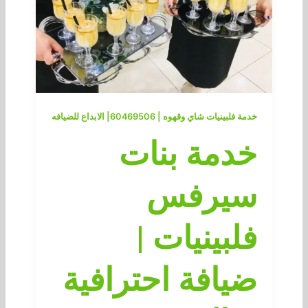
خدمة فلبينيات شاي وقهوه | 60469506| الابداع للضيافه
خدمة بنات
سيرفس
فلبينيات |
ضيافة احترافية