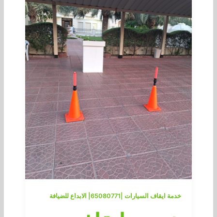
خدمة ايقاف السيارات |65080771| الابداع للضيافة