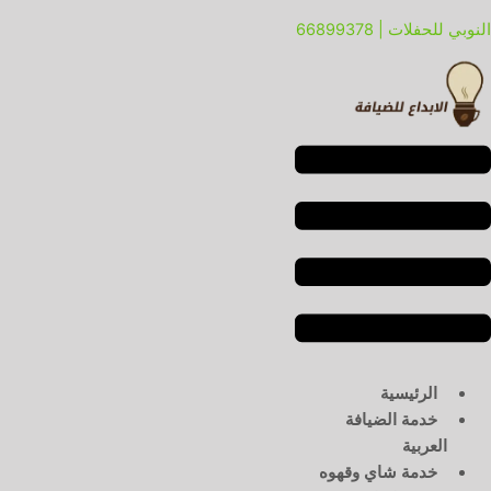
خطي
لقائمة
لقائمة
النوبي للحفلات | 66899378
لى
لمحتوى
الرئيسية
خدمة الضيافة
العربية
خدمة شاي وقهوه