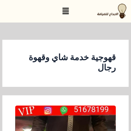
خطي
القائمة
لى
لمحتوى
قهوجية خدمة شاي وقهوة
رجال