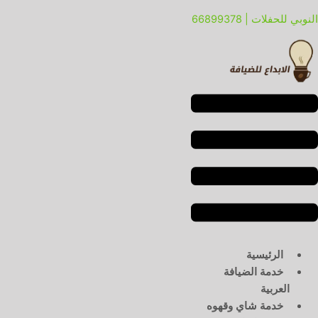
خطي
لقائمة
لقائمة
النوبي للحفلات | 66899378
لى
لمحتوى
الرئيسية
خدمة الضيافة
العربية
خدمة شاي وقهوه