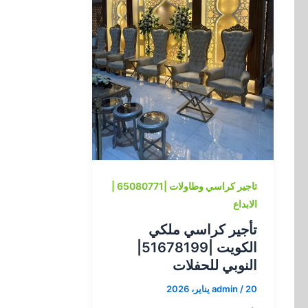
تاجير كراسي وطاولات |65080771 |
الابداع
تأجير كراسي ملكي
الكويت |51678199|
النوبي للحفلات
20 يناير، 2026
/
admin