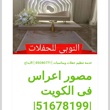
خدمة تنظيم حفلات ومناسبات | 65080771 | الابداع
مصور اعراس
فى الكويت
|51678199|