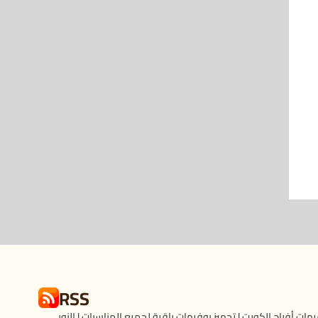
RSS
هات أفراح الكويت | تجهيز بوفيهات راقية لجميع المناسبات | النوبي