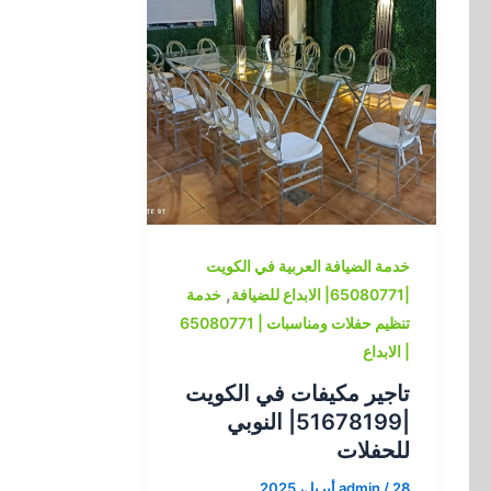
خدمة الضيافة العربية في الكويت
,
|65080771| الابداع للضيافة
خدمة
تنظيم حفلات ومناسبات | 65080771
| الابداع
تاجير مكيفات في الكويت
|51678199| النوبي
للحفلات
28 أبريل، 2025
/
admin