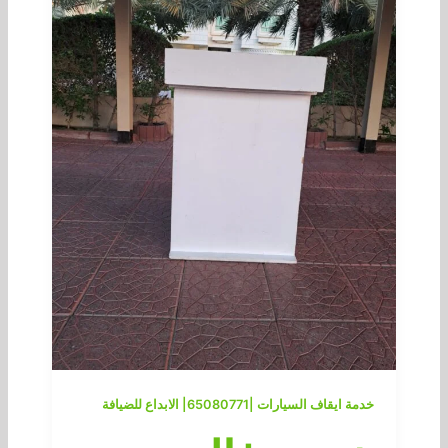
خدمة ايقاف السيارات |65080771| الابداع للضيافة