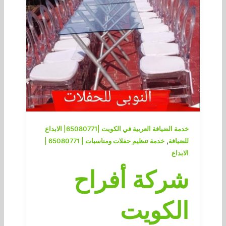
خدمة الضيافة العربية في الكويت |65080771| الابداع
,
للضيافة
خدمة تنظيم حفلات ومناسبات | 65080771 |
الابداع
شركة أفراح
الكويت