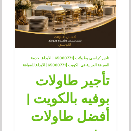
,
تاجير كراسي وطاولات |65080771 | الابداع
خدمة
الضيافة العربية في الكويت |65080771| الابداع للضيافة
تأجير طاولات
بوفيه بالكويت |
أفضل طاولات