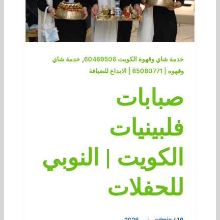
,
خدمة شاي وقهوة الكويت 60469506
خدمة شاي
وقهوه | 65080771 | الابداع للضيافة
صبابات
فلبينيات
الكويت | النوبي
للحفلات