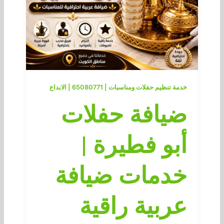
خدمة تنظيم حفلات ومناسبات | 65080771 | الابداع
ضيافة حفلات
أبو فطيرة |
خدمات ضيافة
عربية راقية