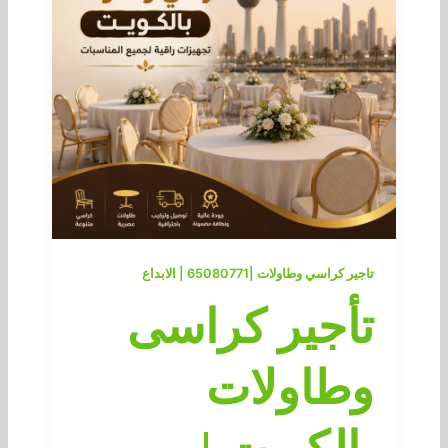
تاجير كراسي وطاولات |65080771 | الابداع
تأجير كراسى
وطاولات