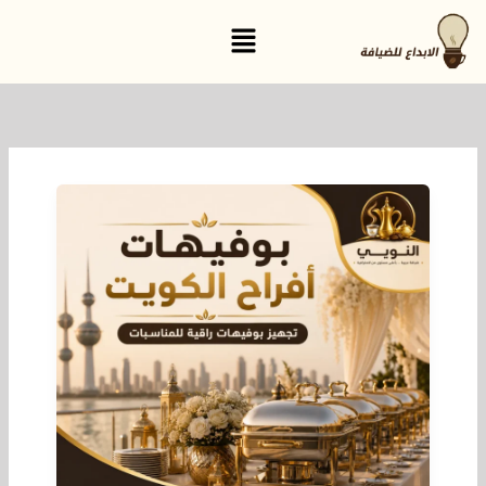
خطي
القائمة
لى
لمحتوى