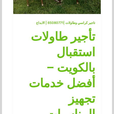
تاجير كراسي وطاولات |65080771 | الابداع
تأجير طاولات
استقبال
بالكويت –
أفضل خدمات
تجهيز