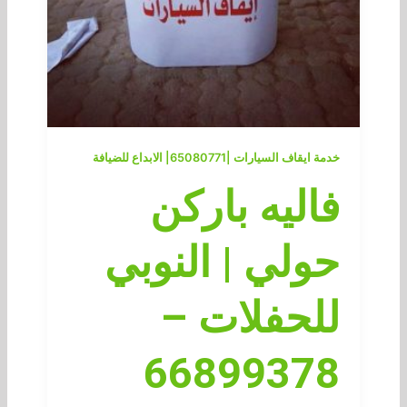
خدمة ايقاف السيارات |65080771| الابداع للضيافة
فاليه باركن
حولي | النوبي
للحفلات –
66899378