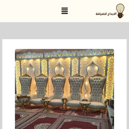
خطي
القائمة
لى
لمحتوى