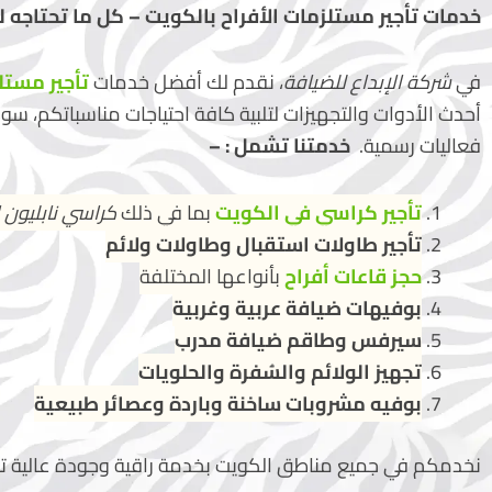
خدمات تأجير مستلزمات الأفراح بالكويت – كل ما تحتاجه
في
شركة الإبداع للضيافة
، نقدم لك أفضل خدمات
تأجير مستل
أحدث الأدوات والتجهيزات لتلبية كافة احتياجات مناسباتكم، س
فعاليات رسمية.
خدمتنا تشمل : –
تأجير كراسي في الكويت
بما في ذلك
كراسي نابليون 
تأجير طاولات استقبال وطاولات ولائم
حجز قاعات أفراح
بأنواعها المختلفة
بوفيهات ضيافة عربية وغربية
سيرفس وطاقم ضيافة مدرب
تجهيز الولائم والسُفرة والحلويات
بوفيه مشروبات ساخنة وباردة وعصائر طبيعية
نخدمكم في جميع مناطق الكويت بخدمة راقية وجودة عالية تض