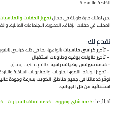
الخاصة والرسمية.
نحن نمتلك خبرة طويلة في مجال
تجهيز الحفلات والمناسبات
العملاء في حفلات الزفاف، الخطوبة، الاجتماعات العائلية، وال
نقدم لك:
– تأجير كراسي مناسبات
بأنواعها، بما في ذلك كراسي نابليون
– تأجير طاولات بوفيه وطاولات استقبال
– خدمة سيرفس وضيافة راقية
بطاقم محترف ومدرّب
– تجهيز الولائم، التمور، الحلويات، والمشروبات الساخنة والباردة
نوفّر خدماتنا في جميع مناطق الكويت بسرعة وجودة عال
استثنائية من كل الجوانب.
أقرأ أيضاً :
خدمة شاي وقهوة
–
خدمة ايقاف السيارات
–
خد