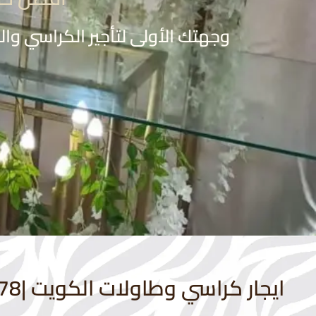
وجهتك الأولى لتأجير الكراسي والطاو
ايجار كراسي وطاولات الكويت |66899378| النوبي للحفلات