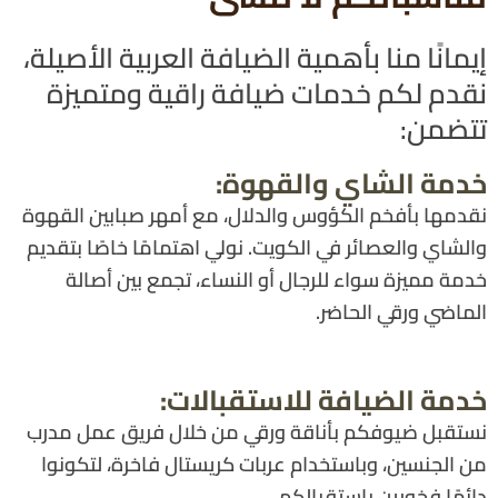
إيمانًا منا بأهمية الضيافة العربية الأصيلة،
نقدم لكم خدمات ضيافة راقية ومتميزة
تتضمن:
خدمة الشاي والقهوة:
نقدمها بأفخم الكؤوس والدلال، مع أمهر صبابين القهوة
والشاي والعصائر في الكويت. نولي اهتمامًا خاصًا بتقديم
خدمة مميزة سواء للرجال أو النساء، تجمع بين أصالة
الماضي ورقي الحاضر.
خدمة الضيافة للاستقبالات:
نستقبل ضيوفكم بأناقة ورقي من خلال فريق عمل مدرب
من الجنسين، وباستخدام عربات كريستال فاخرة، لتكونوا
دائمًا فخورين باستقبالكم.