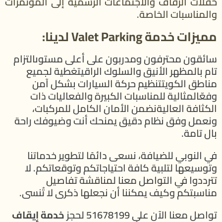
حفلات الزفاف والاجتماعات الرسمية إلى المؤتمرات
والمناسبات الخاصة.
مميزات خدمة Valet Parking لدينا:
سائقون محترفون ومدربون على أعلى مستوىالتزام
تام بالمظهر الأنيق والسلوك الراقيتغطية لجميع
مناطق الكويتتنظيم حركة السيارات بشكل آمن
وفعّالمثالية للمناسبات الكبيرة والفعاليات ذات
الكثافة العاليةنضمن الأمان الكامل للمركبات،
ونعمل وفق نظام دقيق يمنحك أنت وضيوفك راحة
بال تامة.
في النوبي للضيافة، نسعى دائمًا لتطوير خدماتنا
وتوسيعها لتلبية كافة احتياجاتكم وتوقعاتكم. لا
تترددوا في التواصل معنا لمناقشة تفاصيل
مناسبتكم وكيف يمكننا أن نجعلها ذكرى لا تُنسى.
تواصل معنا الآن على 51678199 لحجز
خدمة إيقاف