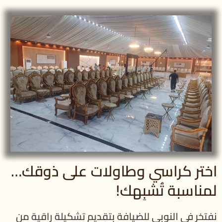
اختر كراسي وطاولات على ذوقك…
لمناسبة تُشبِهك!
نفتخر في النوبي للضيافة بتقديم تشكيلة راقية من