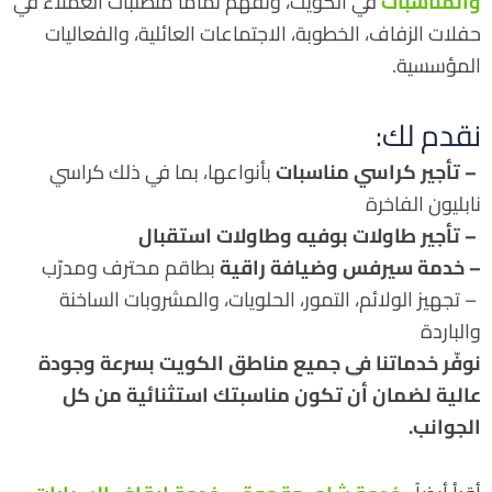
والمناسبات
في الكويت، ونفهم تمامًا متطلبات العملاء في
حفلات الزفاف، الخطوبة، الاجتماعات العائلية، والفعاليات
المؤسسية.
نقدم لك:
– تأجير كراسي مناسبات
بأنواعها، بما في ذلك كراسي
نابليون الفاخرة
– تأجير طاولات بوفيه وطاولات استقبال
– خدمة سيرفس وضيافة راقية
بطاقم محترف ومدرّب
– تجهيز الولائم، التمور، الحلويات، والمشروبات الساخنة
والباردة
نوفّر خدماتنا في جميع مناطق الكويت بسرعة وجودة
عالية لضمان أن تكون مناسبتك استثنائية من كل
الجوانب.