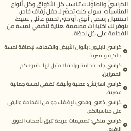
الكراسي والطاولات تناسب كل الأذواق وكل أنواع
المناسبات. سواء كنت تحضّر لـ حفل زفاف فاخر،
استقبال رسمي أنيق، أو حتى تجمع عائلي بسيط،
بنوفر لك اختيارات مصممة بعناية لتضفي لمسة من
الفخامة على كل لحظة.
كراسي نابليون: بألوان الأبيض والشفاف، لإضافة لمسة
ملكية وعصرية.
كراسي جلد: فخامة وراحة لا مثيل لها لضيوفكم
المميزين.
كراسي استرتش: عملية وأنيقة، تضفي لمسة جمالية
عصرية.
كراسي ذهبي وفضي: لإضفاء جو من الفخامة والرقي
على مناسباتكم.
كراسي ملكي: تصميمات فريدة تليق بأصحاب الذوق
الرفيع.