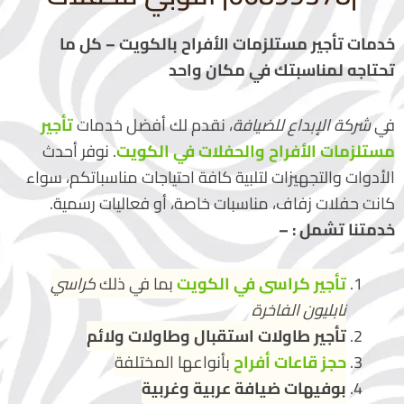
خدمات تأجير مستلزمات الأفراح بالكويت – كل ما
تحتاجه لمناسبتك في مكان واحد
في
شركة الإبداع للضيافة
، نقدم لك أفضل خدمات
تأجير
مستلزمات الأفراح والحفلات في الكويت
. نوفر أحدث
الأدوات والتجهيزات لتلبية كافة احتياجات مناسباتكم، سواء
كانت حفلات زفاف، مناسبات خاصة، أو فعاليات رسمية.
خدمتنا تشمل : –
تأجير كراسي في الكويت
بما في ذلك
كراسي
نابليون الفاخرة
تأجير طاولات استقبال وطاولات ولائم
حجز قاعات أفراح
بأنواعها المختلفة
بوفيهات ضيافة عربية وغربية