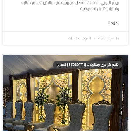
توفر النوبي للحفلات أفضل قهوجيه عزاء بالكويت بخبرة عالية
واحترام كامل لخصوصية
المزيد »
14 فبراير، 2026
لا توجد تعليقات
تاجير كراسي وطاولات |65080771 | الابداع