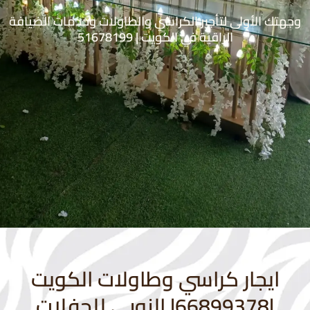
وجهتك الأولى لتأجير الكراسي والطاولات وخدمات الضيافة
الراقية في الكويت | 51678199
ايجار كراسي وطاولات الكويت
|66899378| النوبي للحفلات