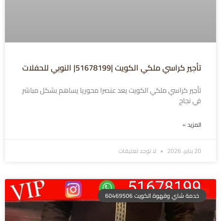
تأجير كراسي ملكي الكويت |51678199| النوبي للحفلات
تأجير كراسي ملكي الكويت يعد عنصرا محوريا يساهم بشكل مباشر
في نجاح
المزيد »
20 يناير، 2026
لا توجد تعليقات
خدمة شاي وقهوة الكويت 60469506