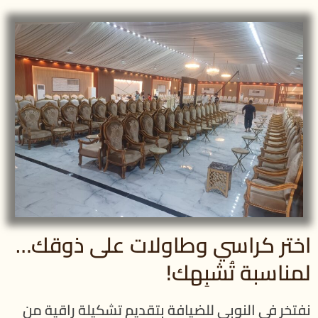
اختر كراسي وطاولات على ذوقك…
لمناسبة تُشبِهك!
نفتخر في النوبي للضيافة بتقديم تشكيلة راقية من