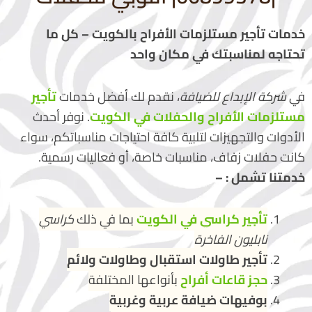
خدمات تأجير مستلزمات الأفراح بالكويت – كل ما
تحتاجه لمناسبتك في مكان واحد
في
شركة الإبداع للضيافة
، نقدم لك أفضل خدمات
تأجير
مستلزمات الأفراح والحفلات في الكويت
. نوفر أحدث
الأدوات والتجهيزات لتلبية كافة احتياجات مناسباتكم، سواء
كانت حفلات زفاف، مناسبات خاصة، أو فعاليات رسمية.
خدمتنا تشمل : –
تأجير كراسي في الكويت
بما في ذلك
كراسي
نابليون الفاخرة
تأجير طاولات استقبال وطاولات ولائم
حجز قاعات أفراح
بأنواعها المختلفة
بوفيهات ضيافة عربية وغربية