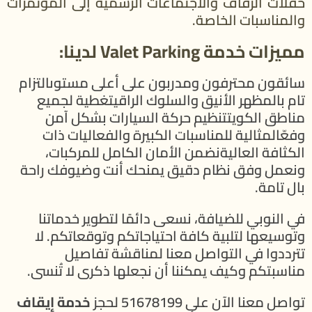
حفلات الزفاف والاجتماعات الرسمية إلى المؤتمرات
والمناسبات الخاصة.
مميزات خدمة Valet Parking لدينا:
سائقون محترفون ومدربون على أعلى مستوىالتزام
تام بالمظهر الأنيق والسلوك الراقيتغطية لجميع
مناطق الكويتتنظيم حركة السيارات بشكل آمن
وفعّالمثالية للمناسبات الكبيرة والفعاليات ذات
الكثافة العاليةنضمن الأمان الكامل للمركبات،
ونعمل وفق نظام دقيق يمنحك أنت وضيوفك راحة
بال تامة.
في النوبي للضيافة، نسعى دائمًا لتطوير خدماتنا
وتوسيعها لتلبية كافة احتياجاتكم وتوقعاتكم. لا
تترددوا في التواصل معنا لمناقشة تفاصيل
مناسبتكم وكيف يمكننا أن نجعلها ذكرى لا تُنسى.
تواصل معنا الآن على 51678199 لحجز
خدمة إيقاف