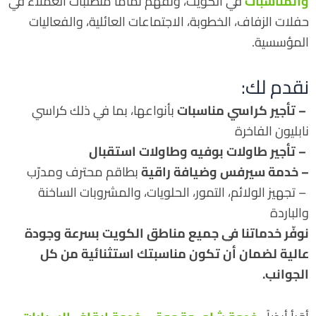
والمناسبات
في الكويت، ونفهم تمامًا متطلبات العملاء في
حفلات الزفاف، الخطوبة، الاجتماعات العائلية، والفعاليات
المؤسسية.
نقدم لك:
– تأجير كراسي مناسبات
بأنواعها، بما في ذلك كراسي
نابليون الفاخرة
– تأجير طاولات بوفيه وطاولات استقبال
– خدمة سيرفس وضيافة راقية
بطاقم محترف ومدرّب
– تجهيز الولائم، التمور، الحلويات، والمشروبات الساخنة
والباردة
نوفّر خدماتنا في جميع مناطق الكويت بسرعة وجودة
عالية لضمان أن تكون مناسبتك استثنائية من كل
الجوانب.