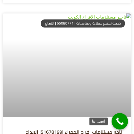
خدمة تنظيم حفلات ومناسبات | 65080771 | الابداع
اتصل بنا
تاجير مستلزمات افراح الجهراء |51678199| الابداع