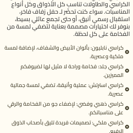
الكراسي والطاولات تناسب كل الأذواق وكل أنواع
المناسبات. سواء كنت تحضّر لـ حفل زفاف فاخر،
استقبال رسمي أنيق، أو حتى تجمع عائلي بسيط،
بنوفر لك اختيارات مصممة بعناية لتضفي لمسة من
الفخامة على كل لحظة.
كراسي نابليون: بألوان الأبيض والشفاف، لإضافة لمسة
ملكية وعصرية.
كراسي جلد: فخامة وراحة لا مثيل لها لضيوفكم
المميزين.
كراسي استرتش: عملية وأنيقة، تضفي لمسة جمالية
عصرية.
كراسي ذهبي وفضي: لإضفاء جو من الفخامة والرقي
على مناسباتكم.
كراسي ملكي: تصميمات فريدة تليق بأصحاب الذوق
الرفيع.