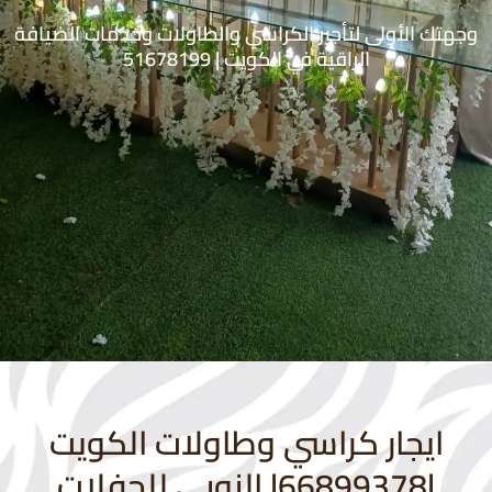
وجهتك الأولى لتأجير الكراسي والطاولات وخدمات الضيافة
الراقية في الكويت | 51678199
ايجار كراسي وطاولات الكويت
|66899378| النوبي للحفلات