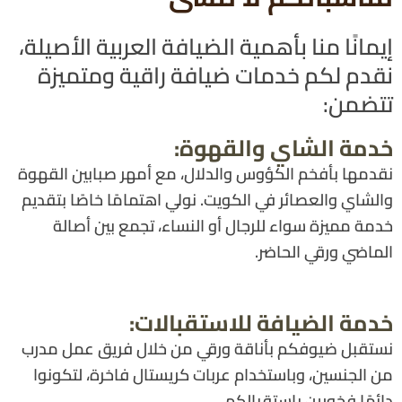
إيمانًا منا بأهمية الضيافة العربية الأصيلة،
نقدم لكم خدمات ضيافة راقية ومتميزة
تتضمن:
خدمة الشاي والقهوة:
نقدمها بأفخم الكؤوس والدلال، مع أمهر صبابين القهوة
والشاي والعصائر في الكويت. نولي اهتمامًا خاصًا بتقديم
خدمة مميزة سواء للرجال أو النساء، تجمع بين أصالة
الماضي ورقي الحاضر.
خدمة الضيافة للاستقبالات:
نستقبل ضيوفكم بأناقة ورقي من خلال فريق عمل مدرب
من الجنسين، وباستخدام عربات كريستال فاخرة، لتكونوا
دائمًا فخورين باستقبالكم.